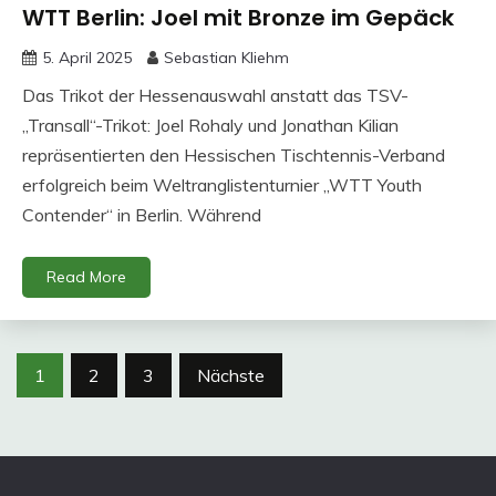
WTT Berlin: Joel mit Bronze im Gepäck
5. April 2025
Sebastian Kliehm
Das Trikot der Hessenauswahl anstatt das TSV-
„Transall“-Trikot: Joel Rohaly und Jonathan Kilian
repräsentierten den Hessischen Tischtennis-Verband
erfolgreich beim Weltranglistenturnier „WTT Youth
Contender“ in Berlin. Während
Read More
Seitennummerierung
1
2
3
Nächste
der
Beiträge