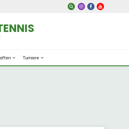
TENNIS
t
aften
Turniere