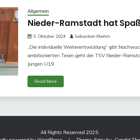
Allgemein
Nieder-Ramstadt hat Spaß 
5. Oktober 2024
Sebastian Kliehm
„Die individuelle Weiterentwicklung“ gibt Nachwuch
ambitionierten Team geht der TSV Nieder-Ramstadt
Jungen U19.
Read More
All Rights Reserved 2025.
udly powered by WordPress
|
Theme: Fairy by
Candid Th