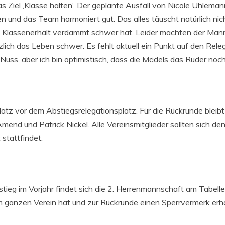
das Ziel ‚Klasse halten‘. Der geplante Ausfall von Nicole Uhlem
und das Team harmoniert gut. Das alles täuscht natürlich nic
Klassenerhalt verdammt schwer hat. Leider machten der Manns
ich das Leben schwer. Es fehlt aktuell ein Punkt auf den Rel
Nuss, aber ich bin optimistisch, dass die Mädels das Ruder noc
latz vor dem Abstiegsrelegationsplatz. Für die Rückrunde bleibt
end und Patrick Nickel. Alle Vereinsmitglieder sollten sich d
stattfindet.
tieg im Vorjahr findet sich die 2. Herrenmannschaft am Tabellen
ganzen Verein hat und zur Rückrunde einen Sperrvermerk erhä