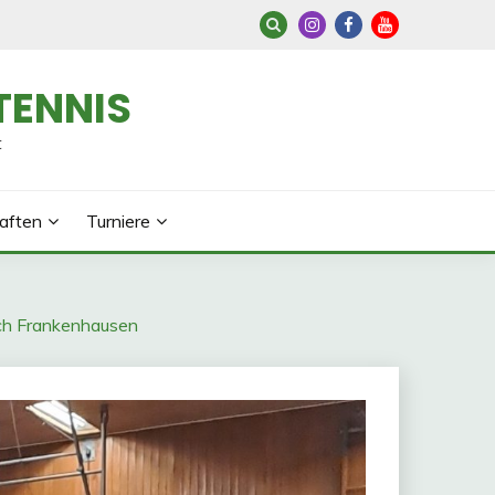
TENNIS
t
aften
Turniere
ach Frankenhausen