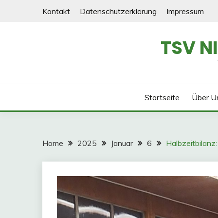
Skip
Kontakt
Datenschutzerklärung
Impressum
to
content
TSV N
Startseite
Über U
Home
2025
Januar
6
Halbzeitbilanz